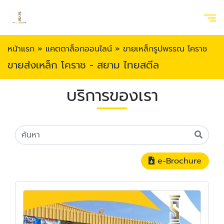
หน้าแรก
»
แคตตาล็อกออนไลน์
»
ขายเหล็กรูปพรรณ โคราช
ขายส่งเหล็ก โคราช - สยาม ไทยสตีล
บริการของเรา
e-Brochure