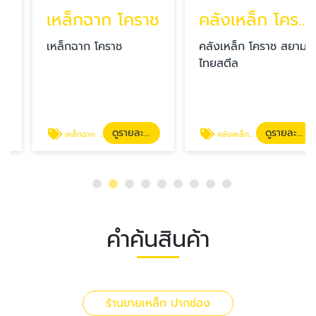
เหล็กฉาก โคราช
คลังเหล็ก โคราช
เหล็กฉาก โคราช
คลังเหล็ก โคราช สยาม
ไทยสตีล
ดูรายละเอียด
ดูรายละเอียด
เหล็กฉาก โคราช
คลังเหล็ก โคราช
คำค้นสินค้า
ร้านขายเหล็ก ปากช่อง