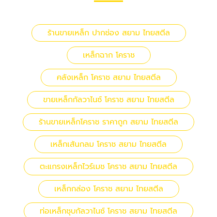
ร้านขายเหล็ก ปากช่อง สยาม ไทยสตีล
เหล็กฉาก โคราช
คลังเหล็ก โคราช สยาม ไทยสตีล
ขายเหล็กกัลวาไนซ์ โคราช สยาม ไทยสตีล
ร้านขายเหล็กโคราช ราคาถูก สยาม ไทยสตีล
เหล็กเส้นกลม โคราช สยาม ไทยสตีล
ตะแกรงเหล็กไวร์เมช โคราช สยาม ไทยสตีล
เหล็กกล่อง โคราช สยาม ไทยสตีล
ท่อเหล็กชุบกัลวาไนซ์ โคราช สยาม ไทยสตีล