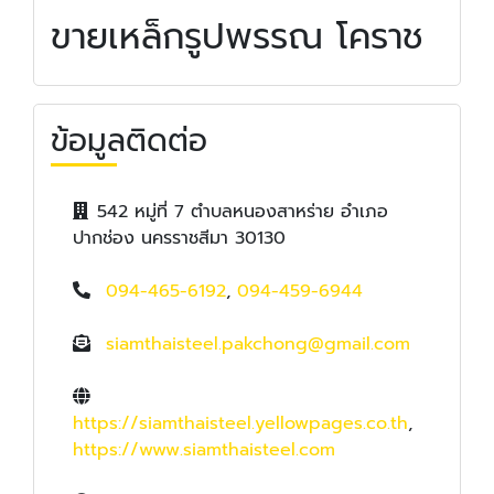
ขายเหล็กรูปพรรณ โคราช
ข้อมูลติดต่อ
542 หมู่ที่ 7 ตำบลหนองสาหร่าย อำเภอ
ปากช่อง นครราชสีมา 30130
094-465-6192
,
094-459-6944
siamthaisteel.pakchong@gmail.com
https://siamthaisteel.yellowpages.co.th
,
https://www.siamthaisteel.com