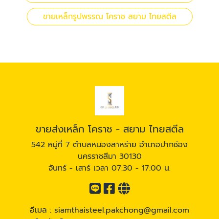
ขายเหล็กรูปพรรณ โคราช สยาม ไทยสตีล
ขายส่งเหล็ก โคราช - สยาม ไทยสตีล
542 หมู่ที่ 7 ตำบลหนองสาหร่าย อำเภอปากช่อง
นครราชสีมา 30130
จันทร์ - เสาร์ เวลา 07:30 - 17:00 น.
อีเมล :
siamthaisteel.pakchong@gmail.com