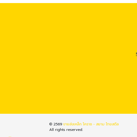
© 2569
ขายส่งเหล็ก โคราช - สยาม ไทยสตีล
All rights reserved.