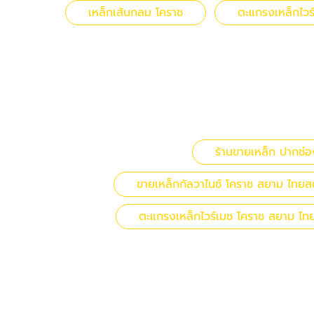
เหล็กเส้นกลม โคราช
ตะแกรงเหล็กไวร
ร้านขายเหล็ก ปากช่
ขายเหล็กกัลวาไนซ์ โคราช สยาม ไทยส
ตะแกรงเหล็กไวร์เมช โคราช สยาม ไท