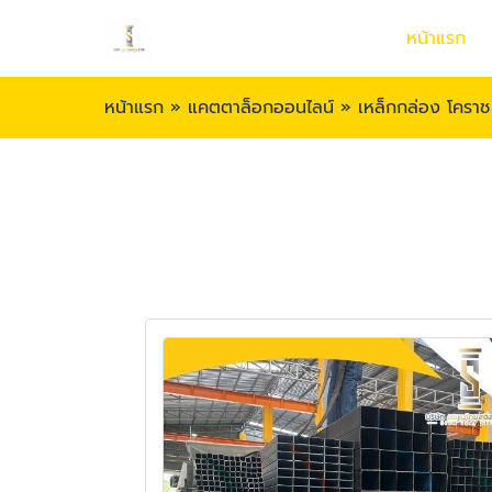
หน้าแรก
หน้าแรก
»
แคตตาล็อกออนไลน์
»
เหล็กกล่อง โคราช