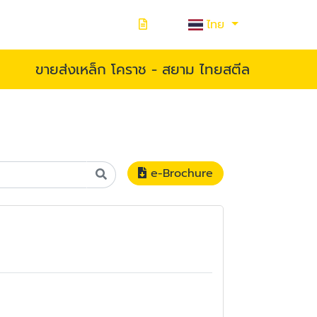
ไทย
ขายส่งเหล็ก โคราช - สยาม ไทยสตีล
e-Brochure