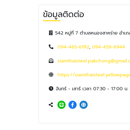
ข้อมูลติดต่อ
542 หมู่ที่ 7 ตำบลหนองสาหร่าย อำเ
094-465-6192
,
094-459-6944
siamthaisteel.pakchong@gmail
https://siamthaisteel.yellowpage
จันทร์ - เสาร์ เวลา 07:30 - 17:00 น.