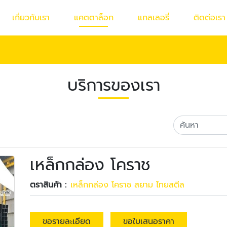
เกี่ยวกับเรา
แคตตาล็อก
แกลเลอรี่
ติดต่อเรา
บริการของเรา
เหล็กกล่อง โคราช
ตราสินค้า :
เหล็กกล่อง โคราช สยาม ไทยสตีล
ขอรายละเอียด
ขอใบเสนอราคา