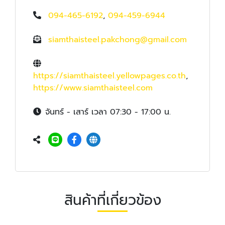
094-465-6192
,
094-459-6944
siamthaisteel.pakchong@gmail.com
https://siamthaisteel.yellowpages.co.th
,
https://www.siamthaisteel.com
จันทร์ - เสาร์ เวลา 07:30 - 17:00 น.
สินค้าที่เกี่ยวข้อง