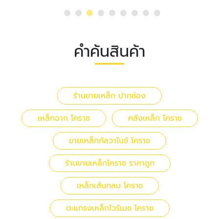
คำค้นสินค้า
ร้านขายเหล็ก ปากช่อง
เหล็กฉาก โคราช
คลังเหล็ก โคราช
ขายเหล็กกัลวาไนซ์ โคราช
ร้านขายเหล็กโคราช ราคาถูก
เหล็กเส้นกลม โคราช
ตะแกรงเหล็กไวร์เมช โคราช