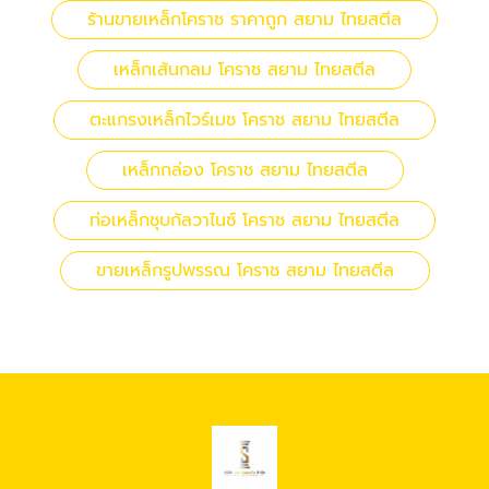
ร้านขายเหล็กโคราช ราคาถูก สยาม ไทยสตีล
เหล็กเส้นกลม โคราช สยาม ไทยสตีล
ตะแกรงเหล็กไวร์เมช โคราช สยาม ไทยสตีล
เหล็กกล่อง โคราช สยาม ไทยสตีล
ท่อเหล็กชุบกัลวาไนซ์ โคราช สยาม ไทยสตีล
ขายเหล็กรูปพรรณ โคราช สยาม ไทยสตีล