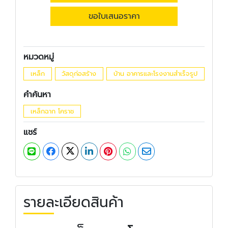
ขอใบเสนอราคา
หมวดหมู่
เหล็ก
วัสดุก่อสร้าง
บ้าน อาคารและโรงงานสำเร็จรูป
คำค้นหา
เหล็กฉาก โคราช
แชร์
รายละเอียดสินค้า